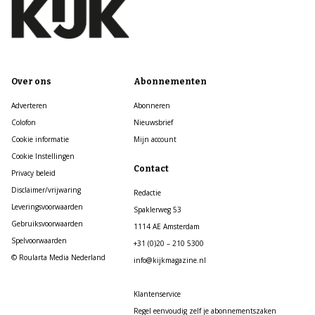
Over ons
Abonnementen
Adverteren
Abonneren
Colofon
Nieuwsbrief
Cookie informatie
Mijn account
Cookie Instellingen
Contact
Privacy beleid
Disclaimer/vrijwaring
Redactie
Leveringsvoorwaarden
Spaklerweg 53
Gebruiksvoorwaarden
1114 AE Amsterdam
Spelvoorwaarden
+31 (0)20 – 210 5300
© Roularta Media Nederland
info@kijkmagazine.nl
Klantenservice
Regel eenvoudig zelf je abonnementszaken