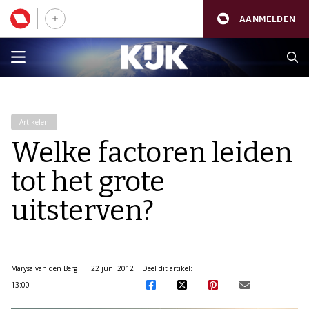
AANMELDEN
Artikelen
Welke factoren leiden
tot het grote
uitsterven?
Marysa van den Berg
22 juni 2012
Deel dit artikel:
13:00