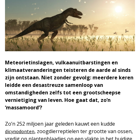
Meteorietinslagen, vulkaanuitbarstingen en
klimaatveranderingen teisteren de aarde al sinds
zijn ontstaan. Niet zonder gevolg: meerdere keren
leidde een desastreuze samenloop van
omstandigheden zelfs tot een grootscheepse
vernietiging van leven. Hoe gaat dat, zo’n
‘massamoord’?
Zo’n 252 miljoen jaar geleden kauwt een kudde
, zoogdierreptielen ter grootte van ossen,
dicynodonten
vredig op plantenblaadjes op een vlakte in het huidige