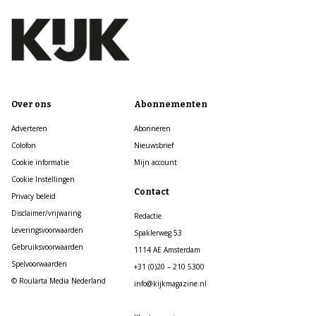
Over ons
Abonnementen
Adverteren
Abonneren
Colofon
Nieuwsbrief
Cookie informatie
Mijn account
Cookie Instellingen
Contact
Privacy beleid
Disclaimer/vrijwaring
Redactie
Leveringsvoorwaarden
Spaklerweg 53
Gebruiksvoorwaarden
1114 AE Amsterdam
Spelvoorwaarden
+31 (0)20 – 210 5300
© Roularta Media Nederland
info@kijkmagazine.nl