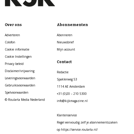
Over ons
Abonnementen
Adverteren
Abonneren
Colofon
Nieuwsbrief
Cookie informatie
Mijn account
Cookie Instellingen
Contact
Privacy beleid
Disclaimer/vrijwaring
Redactie
Leveringsvoorwaarden
Spaklerweg 53
Gebruiksvoorwaarden
1114 AE Amsterdam
Spelvoorwaarden
+31 (0)20 – 210 5300
© Roularta Media Nederland
info@kijkmagazine.nl
Klantenservice
Regel eenvoudig zelf je abonnementszaken
op https://service.roularta.nl/