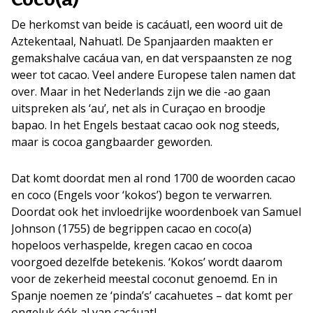
De herkomst van beide is cacáuatl, een woord uit de
Aztekentaal, Nahuatl. De Spanjaarden maakten er
gemakshalve cacáua van, en dat verspaansten ze nog
weer tot cacao. Veel andere Europese talen namen dat
over. Maar in het Nederlands zijn we die -ao gaan
uitspreken als ‘au’, net als in Curaçao en broodje
bapao. In het Engels bestaat cacao ook nog steeds,
maar is cocoa gangbaarder geworden.
Dat komt doordat men al rond 1700 de woorden cacao
en coco (Engels voor ‘kokos’) begon te verwarren.
Doordat ook het invloedrijke woordenboek van Samuel
Johnson (1755) de begrippen cacao en coco(a)
hopeloos verhaspelde, kregen cacao en cocoa
voorgoed dezelfde betekenis. ‘Kokos’ wordt daarom
voor de zekerheid meestal coconut genoemd. En in
Spanje noemen ze ‘pinda’s’ cacahuetes – dat komt per
ongeluk óók al van cacáuatl.