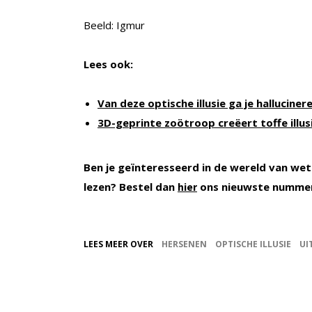
Beeld: Igmur
Lees ook:
Van deze optische illusie ga je halluciner
3D-geprinte zoötroop creëert toffe illus
Ben je geïnteresseerd in de wereld van wet
lezen? Bestel dan
ons nieuwste nummer
hier
LEES MEER OVER
HERSENEN
OPTISCHE ILLUSIE
UI