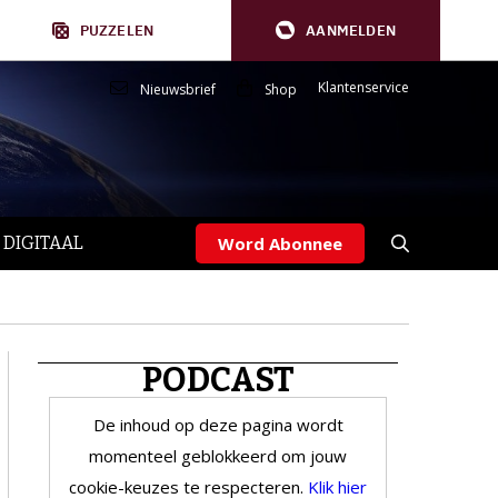
PUZZELEN
AANMELDEN
Klantenservice
Nieuwsbrief
Shop
 DIGITAAL
Word Abonnee
PODCAST
De inhoud op deze pagina wordt
momenteel geblokkeerd om jouw
cookie-keuzes te respecteren.
Klik hier