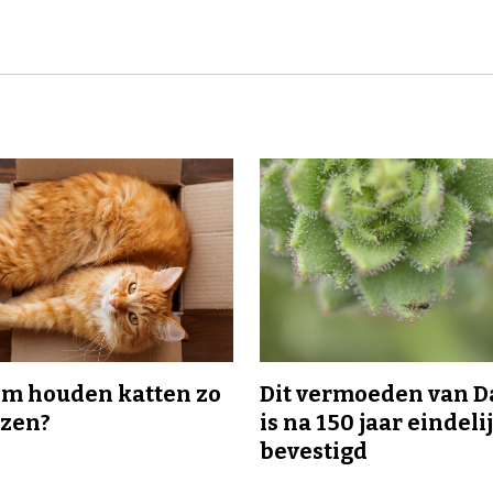
m houden katten zo
Dit vermoeden van 
ozen?
is na 150 jaar eindeli
bevestigd