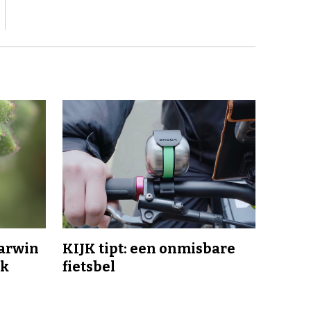
Darwin
KIJK tipt: een onmisbare
jk
fietsbel