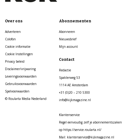
Over ons
Abonnementen
Adverteren
Abonneren
Colofon
Nieuwsbrief
Cookie informatie
Mijn account
Cookie Instellingen
Contact
Privacy beleid
Disclaimer/vrijwaring
Redactie
Leveringsvoorwaarden
Spaklerweg 53
Gebruiksvoorwaarden
1114 AE Amsterdam
Spelvoorwaarden
+31 (0)20 – 210 5300
© Roularta Media Nederland
info@kijkmagazine.nl
Klantenservice
Regel eenvoudig zelf je abonnementszaken
op https://service.roularta.nl/
Mail: klantenservice@kijkmagazine.nl