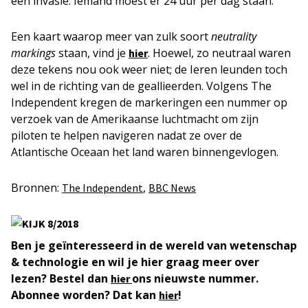
een invasie. Iemand moest er 24 uur per dag staan.
Een kaart waarop meer van zulk soort
neutrality
markings
staan, vind je
. Hoewel, zo neutraal waren
hier
deze tekens nou ook weer niet; de Ieren leunden toch
wel in de richting van de geallieerden. Volgens The
Independent kregen de markeringen een nummer op
verzoek van de Amerikaanse luchtmacht om zijn
piloten te helpen navigeren nadat ze over de
Atlantische Oceaan het land waren binnengevlogen.
Bronnen:
,
The Independent
BBC News
Ben je geïnteresseerd in de wereld van wetenschap
& technologie en wil je hier graag meer over
lezen? Bestel dan
ons nieuwste nummer.
hier
Abonnee worden? Dat kan
!
hier