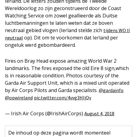
Ierland. De letters zouden tijdens de Tweede
Wereldoorlog zo zijn geconstrueerd door de Coast
Watching Service om zowel geallieerde als Duitse
luchtbemanningen te laten weten dat ze boven
neutraal gebied vlogen (Ierland stelde zich
tijdens WO II
op). Dit om te voorkomen dat Ierland per
neutraal
ongeluk werd gebombardeerd.
Fires on Bray Head expose amazing World War 2
landmarks. The fires exposed the old Eire 8 sign,which
is in reasonable condition. Photos courtesy of the
Garda Air Support Unit, which is a mixed unit operated
by Air Corps Pilots and Garda specialists.
@gardainfo
@opwireland
pic.twitter.com/4vvg3HIjQv
— Irish Air Corps (@IrishAirCorps)
August 4, 2018
De inhoud op deze pagina wordt momenteel