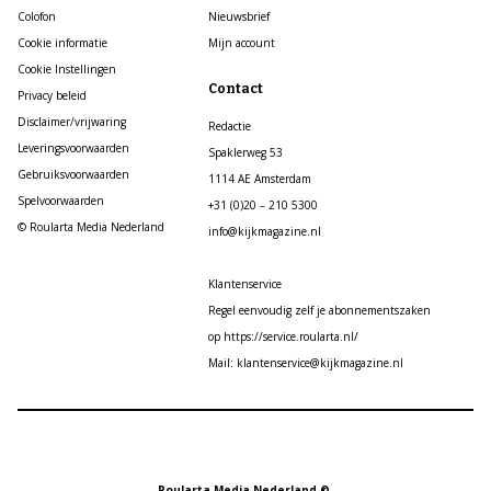
Colofon
Nieuwsbrief
Cookie informatie
Mijn account
Cookie Instellingen
Contact
Privacy beleid
Disclaimer/vrijwaring
Redactie
Leveringsvoorwaarden
Spaklerweg 53
Gebruiksvoorwaarden
1114 AE Amsterdam
Spelvoorwaarden
+31 (0)20 – 210 5300
© Roularta Media Nederland
info@kijkmagazine.nl
Klantenservice
Regel eenvoudig zelf je abonnementszaken
op https://service.roularta.nl/
Mail: klantenservice@kijkmagazine.nl
Roularta Media Nederland ©