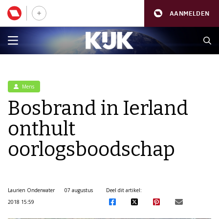
AANMELDEN
Mens
Bosbrand in Ierland
onthult
oorlogsboodschap
Laurien Onderwater
07 augustus
Deel dit artikel:
2018 15:59