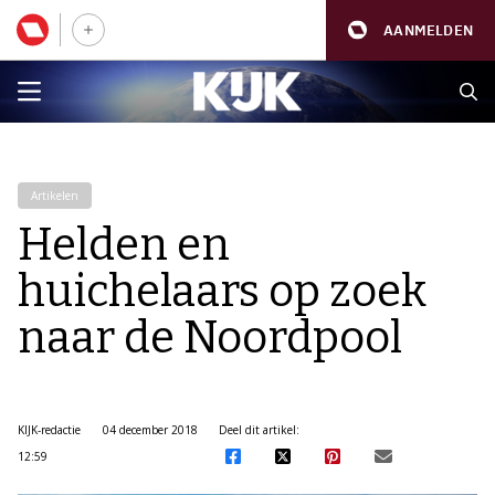
AANMELDEN
Artikelen
Helden en
huichelaars op zoek
naar de Noordpool
KIJK-redactie
04 december 2018
Deel dit artikel:
12:59