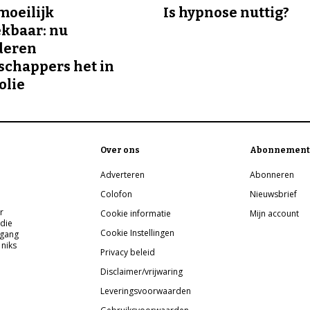
 moeilijk
Is hypnose nuttig?
kbaar: nu
deren
chappers het in
olie
Over ons
Abonnement
Adverteren
Abonneren
Colofon
Nieuwsbrief
r
Cookie informatie
Mijn account
 die
Cookie Instellingen
pgang
 niks
Privacy beleid
Disclaimer/vrijwaring
Leveringsvoorwaarden