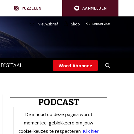
PUZZELEN
AANMELDEN
Klantenservice
Nieuwsbrief
Shop
 DIGITAAL
Word Abonnee
PODCAST
De inhoud op deze pagina wordt
momenteel geblokkeerd om jouw
cookie-keuzes te respecteren.
Klik hier