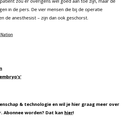
patiënt zou er overigens wel goed aan toe zijn, maar de
gen in de pers. De vier mensen die bij de operatie
n de anesthesist – zijn dan ook geschorst.
 Nation
n
 embryo’s’
enschap & technologie en wil je hier graag meer over
r. Abonnee worden? Dat kan
!
hier