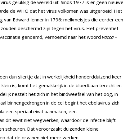
virus gelukkig de wereld uit. Sinds 1977 is er geen nieuwe
rde de WHO dat het virus volkomen was uitgeroeid. Het
ng van Edward Jenner in 1796: melkmeisjes die eerder een
 zouden beschermd zijn tegen het virus. Het preventief
 vaccinatie genoemd, vernoemd naar het woord
vacca
–
n dun sliertje dat in werkelijkheid honderdduizend keer
lein is, komt het gemakkelijk in de bloedbaan terecht en
delijk nestelt het zich in het bindweefsel van het oog, in
al binnengedrongen in de cel begint het ebolavirus zich
bola een speciaal eiwit aanmaken, een
 dit eiwit niet wegwerken, waardoor de infectie blijft
ten scheuren. Dat veroorzaakt duizenden kleine
iep dat de organen niet meer werken.