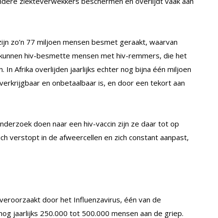
andere ziekteverwekkers beschermen en overlijdt vaak aan
 zijn zo’n 77 miljoen mensen besmet geraakt, waarvan
 kunnen hiv-besmette mensen met hiv-remmers, die het
 In Afrika overlijden jaarlijks echter nog bijna één miljoen
verkrijgbaar en onbetaalbaar is, en door een tekort aan
nderzoek doen naar een hiv-vaccin zijn ze daar tot op
ich verstopt in de afweercellen en zich constant aanpast,
 veroorzaakt door het Influenzavirus, één van de
r nog jaarlijks 250.000 tot 500.000 mensen aan de griep.