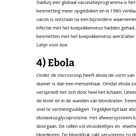
Dankzij een globaal vaccinatieprogramma is het 
besmetting meer opgedoken en in 1980 verklaa
vaccin is ontstaan na een bijzondere waarnemi
infectie met het koepokkenvirus hadden gehad,
besmetten met het koepokkenvirus werd later
Latijn voor koe.
4)
Ebola
Onder de microscoop heeft ebola de vorm van ee
dunner is dan een mensenhaar. Omdat ebola zo k
verspreidt het zich door heel het lichaam. Uitein
de lever en in de wanden van bloedvaten. Eenma
snel te vermenigvuldigen. Tegelijkertijd laat e
ebolavirusglycoproteïne. Het afweersysteem kan
doorgaan. De cellen vol virusdeeltjes en -eiwit
bloedingen. De bloeddruk zakt vervolgens zo d