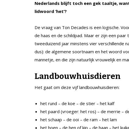
Nederlands blijft toch een gek taaltje, wa
lidwoord ‘het’?
De vraag van Ton Decades is een logische. Vo
de haas en de schildpad. Maar er zijn een paar
tweeduizend jaar minstens vier verschillende 
dus): de algemene soortnaam en het woord voor
mannetje, en die zijn natuurlijk vrouwelijk en m
Landbouwhuisdieren
Het gaat om deze vijf landbouwhuisdieren:
het rund – de koe – de stier – het kalf
het paard (vroeger: het ros) – de merrie – d
het schaap – de ooi – de ram – het lam
het hoen – de hen of kip – de haan – het kuik