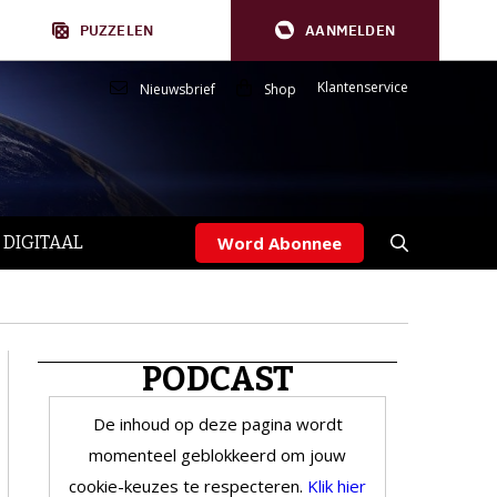
PUZZELEN
AANMELDEN
Klantenservice
Nieuwsbrief
Shop
 DIGITAAL
Word Abonnee
PODCAST
De inhoud op deze pagina wordt
momenteel geblokkeerd om jouw
cookie-keuzes te respecteren.
Klik hier