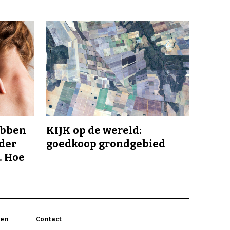
ebben
KIJK op de wereld:
nder
goedkoop grondgebied
. Hoe
en
Contact