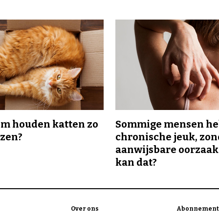
m houden katten zo
Sommige mensen h
ozen?
chronische jeuk, zo
aanwijsbare oorzaak
kan dat?
Over ons
Abonnement