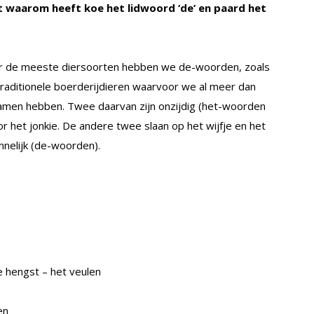
nt waarom heeft koe het lidwoord ‘de’ en paard het
or de meeste diersoorten hebben we de-woorden, zoals
 traditionele boerderijdieren waarvoor we al meer dan
namen hebben. Twee daarvan zijn onzijdig (het-woorden
 het jonkie. De andere twee slaan op het wijfje en het
annelijk (de-woorden).
e hengst – het veulen
en