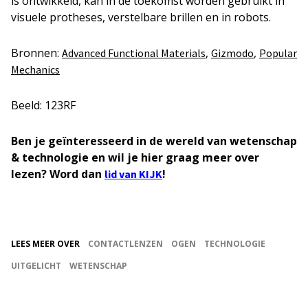
is ontwikkeld, kan in de toekomst worden gebruikt in
visuele protheses, verstelbare brillen en in robots.
Bronnen:
,
,
Advanced Functional Materials
Gizmodo
Popular
Mechanics
Beeld: 123RF
Ben je geïnteresseerd in de wereld van wetenschap
& technologie en wil je hier graag meer over
lezen? Word dan
!
lid van KIJK
LEES MEER OVER
CONTACTLENZEN
OGEN
TECHNOLOGIE
UITGELICHT
WETENSCHAP