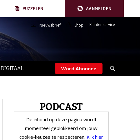
PUZZELEN
AANMELDEN
Klantenservice
Nieuwsbrief
Shop
 DIGITAAL
Word Abonnee
PODCAST
De inhoud op deze pagina wordt
momenteel geblokkeerd om jouw
cookie-keuzes te respecteren.
Klik hier