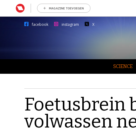
MAGAZINE TOEVOEGEN
facebook
instagram
X
SCIENCE
Foetusbrein b
volwassen n