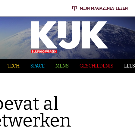
MIJN MAGAZINES LEZEN
TECH
SPACE
MENS
GESCHIEDENIS
LEES
evat al
etwerken