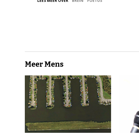
LEES MEER OVER
BREIN
FOETUS
Meer Mens