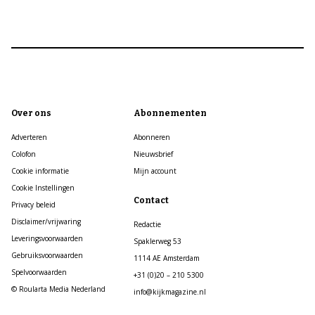
Over ons
Abonnementen
Adverteren
Abonneren
Colofon
Nieuwsbrief
Cookie informatie
Mijn account
Cookie Instellingen
Contact
Privacy beleid
Disclaimer/vrijwaring
Redactie
Leveringsvoorwaarden
Spaklerweg 53
Gebruiksvoorwaarden
1114 AE Amsterdam
Spelvoorwaarden
+31 (0)20 – 210 5300
© Roularta Media Nederland
info@kijkmagazine.nl