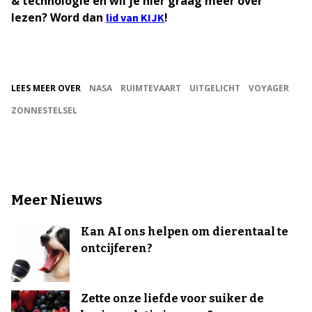
& technologie en wil je hier graag meer over
lezen? Word dan
!
lid van KIJK
LEES MEER OVER
NASA
RUIMTEVAART
UITGELICHT
VOYAGER
ZONNESTELSEL
Meer Nieuws
Kan AI ons helpen om dierentaal te
ontcijferen?
Zette onze liefde voor suiker de