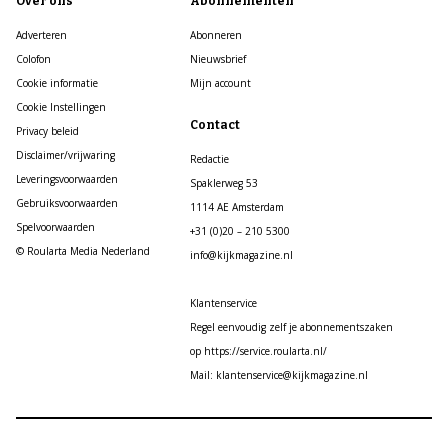
Over ons
Abonnementen
Adverteren
Abonneren
Colofon
Nieuwsbrief
Cookie informatie
Mijn account
Cookie Instellingen
Contact
Privacy beleid
Disclaimer/vrijwaring
Redactie
Leveringsvoorwaarden
Spaklerweg 53
Gebruiksvoorwaarden
1114 AE Amsterdam
Spelvoorwaarden
+31 (0)20 – 210 5300
© Roularta Media Nederland
info@kijkmagazine.nl
Klantenservice
Regel eenvoudig zelf je abonnementszaken
op https://service.roularta.nl/
Mail: klantenservice@kijkmagazine.nl