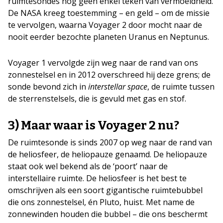
ruimtesondes nog geen enkel teken van vermoeidheid.
De NASA kreeg toestemming – en geld – om de missie
te vervolgen, waarna Voyager 2 door mocht naar de
nooit eerder bezochte planeten Uranus en Neptunus.
Voyager 1 vervolgde zijn weg naar de rand van ons
zonnestelsel en in 2012 overschreed hij deze grens; de
sonde bevond zich in
interstellar space
, de ruimte tussen
de sterrenstelsels, die is gevuld met gas en stof.
3) Maar waar is Voyager 2 nu?
De ruimtesonde is sinds 2007 op weg naar de rand van
de heliosfeer, de heliopauze genaamd. De heliopauze
staat ook wel bekend als de ‘poort’ naar de
interstellaire ruimte. De heliosfeer is het best te
omschrijven als een soort gigantische ruimtebubbel
die ons zonnestelsel, én Pluto, huist. Met name de
zonnewinden houden die bubbel – die ons beschermt