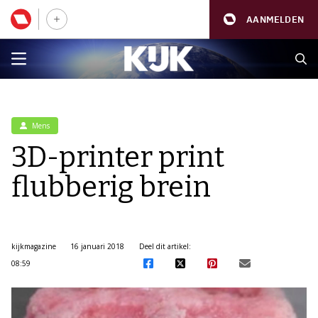
AANMELDEN
Mens
3D-printer print
flubberig brein
kijkmagazine
16 januari 2018
Deel dit artikel:
08:59