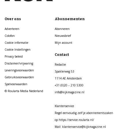
Over ons
Abonnementen
Adverteren
Abonneren
Colofon
Nieuwsbrief
Cookie informatie
Mijn account
Cookie Instellingen
Contact
Privacy beleid
Disclaimer/vrijwaring
Redactie
Leveringsvoorwaarden
Spaklerweg 53
Gebruiksvoorwaarden
1114 AE Amsterdam
Spelvoorwaarden
+31 (0)20 – 210 5300
© Roularta Media Nederland
info@kijkmagazine.nl
Klantenservice
Regel eenvoudig zelf je abonnementszaken
op https://service.roularta.nl/
Mail: klantenservice@kijkmagazine.nl