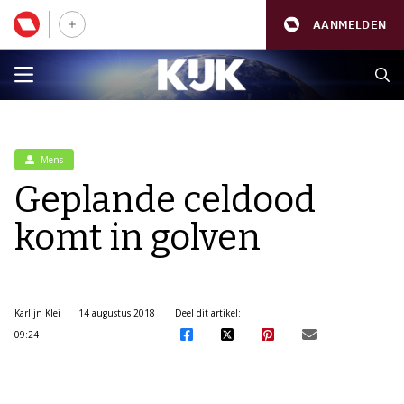
AANMELDEN
Mens
Geplande celdood
komt in golven
Karlijn Klei
14 augustus 2018
Deel dit artikel:
09:24