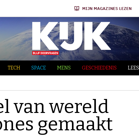
MIJN MAGAZINES LEZEN
TECH
SPACE
MENS
GESCHIEDENIS
LEES
l van wereld
ones gemaakt