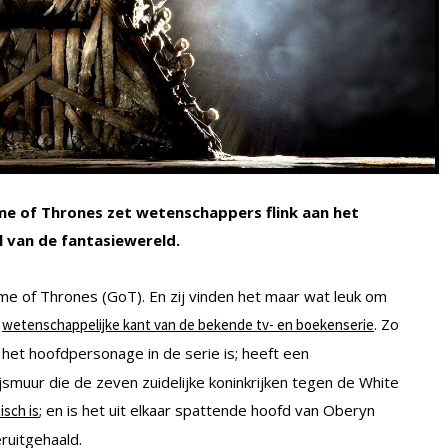
ame of Thrones zet wetenschappers flink aan het
 van de fantasiewereld.
e of Thrones (GoT). En zij vinden het maar wat leuk om
e
. Zo
wetenschappelijke kant van de bekende tv- en boekenserie
k het hoofdpersonage in de serie is; heeft een
jsmuur die de zeven zuidelijke koninkrijken tegen de White
; en is het uit elkaar spattende hoofd van Oberyn
isch is
ruitgehaald.