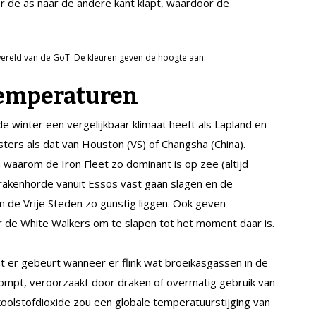
 de as naar de andere kant klapt, waardoor de
wereld van de GoT. De kleuren geven de hoogte aan.
emperaturen
de winter een vergelijkbaar klimaat heeft als Lapland en
sters als dat van Houston (VS) of Changsha (China).
 waarom de Iron Fleet zo dominant is op zee (altijd
akenhorde vanuit Essos vast gaan slagen en de
 de Vrije Steden zo gunstig liggen. Ook geven
r de White Walkers om te slapen tot het moment daar is.
t er gebeurt wanneer er flink wat broeikasgassen in de
mpt, veroorzaakt door draken of overmatig gebruik van
koolstofdioxide zou een globale temperatuurstijging van