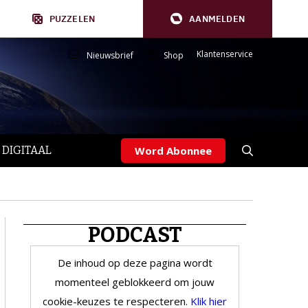
PUZZELEN
AANMELDEN
Klantenservice
Nieuwsbrief
Shop
 DIGITAAL
Word Abonnee
PODCAST
De inhoud op deze pagina wordt
momenteel geblokkeerd om jouw
cookie-keuzes te respecteren.
Klik hier