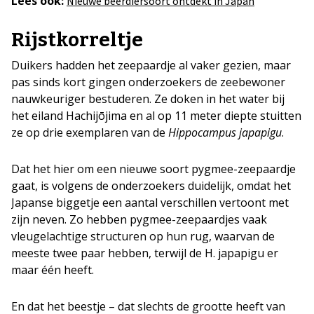
Lees ook:
Nieuwe beerdiersoort ontdekt in Japan
Rijstkorreltje
Duikers hadden het zeepaardje al vaker gezien, maar
pas sinds kort gingen onderzoekers de zeebewoner
nauwkeuriger bestuderen. Ze doken in het water bij
het eiland Hachijōjima en al op 11 meter diepte stuitten
ze op drie exemplaren van de
Hippocampus japapigu
.
Dat het hier om een nieuwe soort pygmee-zeepaardje
gaat, is volgens de onderzoekers duidelijk, omdat het
Japanse biggetje een aantal verschillen vertoont met
zijn neven. Zo hebben pygmee-zeepaardjes vaak
vleugelachtige structuren op hun rug, waarvan de
meeste twee paar hebben, terwijl de H. japapigu er
maar één heeft.
En dat het beestje – dat slechts de grootte heeft van