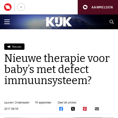
AANMELDEN
Nieuws
Nieuwe therapie voor
baby’s met defect
immuunsysteem?
Laurien Onderwater
19 september
Deel dit artikel:
2017 08:59