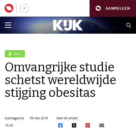
AANMELDEN
Mens
Omvangrijke studie
schetst wereldwijde
stijging obesitas
kijkmagazine
09 mei 2019
Deel dit artikel:
15:59