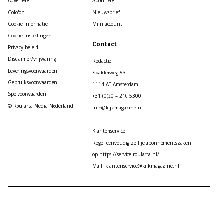
Adverteren
Abonneren
Colofon
Nieuwsbrief
Cookie informatie
Mijn account
Cookie Instellingen
Contact
Privacy beleid
Disclaimer/vrijwaring
Redactie
Leveringsvoorwaarden
Spaklerweg 53
Gebruiksvoorwaarden
1114 AE Amsterdam
Spelvoorwaarden
+31 (0)20 – 210 5300
© Roularta Media Nederland
info@kijkmagazine.nl
Klantenservice
Regel eenvoudig zelf je abonnementszaken
op https://service.roularta.nl/
Mail: klantenservice@kijkmagazine.nl