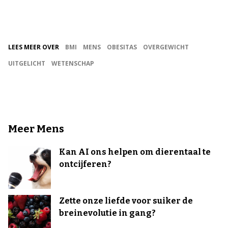
LEES MEER OVER
BMI
MENS
OBESITAS
OVERGEWICHT
UITGELICHT
WETENSCHAP
Meer Mens
Kan AI ons helpen om dierentaal te
ontcijferen?
Zette onze liefde voor suiker de
breinevolutie in gang?