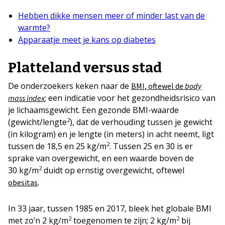
Hebben dikke mensen meer of minder last van de
warmte?
Apparaatje meet je kans op diabetes
Platteland versus stad
De onderzoekers keken naar de
BMI, oftewel de
body
; een indicatie voor het gezondheidsrisico van
mass index
je lichaamsgewicht. Een gezonde BMI-waarde
2
(gewicht/lengte
), dat de verhouding tussen je gewicht
(in kilogram) en je lengte (in meters) in acht neemt, ligt
2
tussen de 18,5 en 25 kg/m
. Tussen 25 en 30 is er
sprake van overgewicht, en een waarde boven de
2
30 kg/m
duidt op ernstig overgewicht, oftewel
.
obesitas
In 33 jaar, tussen 1985 en 2017, bleek het globale BMI
2
2
met zo’n 2 kg/m
toegenomen te zijn; 2 kg/m
bij