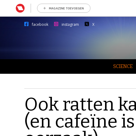
MAGAZINE TOEVOEGEN
facebook
instagram
X
SCIENCE
Ook ratten k
(en cafeïne is