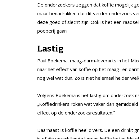
De onderzoekers zeggen dat koffie mogelijk ge
maar benadrukken dat dit verder onderzoek verei
deze goed of slecht zijn. Ook is het een raadsel
poeperij gaan.
Lastig
Paul Boekema, maag-darm-leverarts in het Máx
naar het effect van koffie op het maag- en darms
nog wel wat dun. Zo is niet helemaal helder we
Volgens Boekema is het lastig om onderzoek naa
„Koffiedrinkers roken wat vaker dan gemiddeld
effect op de onderzoeksresultaten.”
Daarnaast is koffie heel divers. De een drinkt g
is of die verschillende kopjes koffie hetzelfd