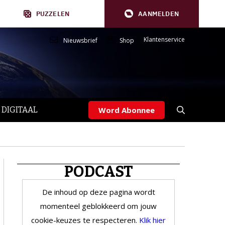
PUZZELEN
AANMELDEN
Klantenservice
Nieuwsbrief
Shop
 DIGITAAL
Word Abonnee
PODCAST
De inhoud op deze pagina wordt
momenteel geblokkeerd om jouw
cookie-keuzes te respecteren.
Klik hier