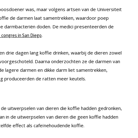
boosdoener was, maar volgens artsen van de Universiteit
t koffie de darmen laat samentrekken, waardoor poep
ffie darmbacteriën doden. De medici presenteerden de
.
 congres in San Diego
en drie dagen lang koffie drinken, waarbij de dieren zowel
n voorgeschoteld. Daarna onderzochten ze de darmen van
e de lagere darmen en dikke darm liet samentrekken,
olg produceerden de ratten meer keutels.
de uitwerpselen van dieren die koffie hadden gedronken,
 in de uitwerpselen van dieren die geen koffie hadden
zelfde effect als cafeïnehoudende koffie.