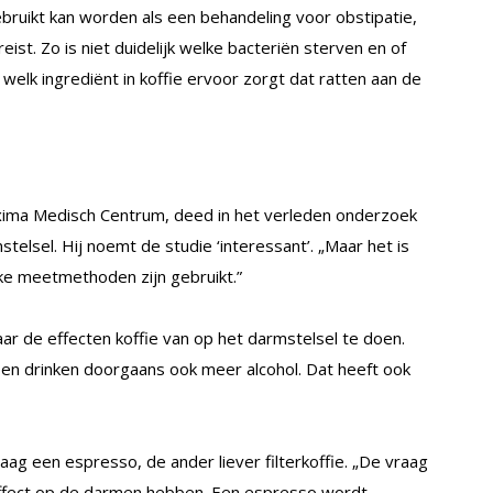
bruikt kan worden als een behandeling voor obstipatie,
st. Zo is niet duidelijk welke bacteriën sterven en of
 welk ingrediënt in koffie ervoor zorgt dat ratten aan de
ima Medisch Centrum, deed in het verleden onderzoek
telsel. Hij noemt de studie ‘interessant’. „Maar het is
lke meetmethoden zijn gebruikt.”
r de effecten koffie van op het darmstelsel te doen.
 en drinken doorgaans ook meer alcohol. Dat heeft ook
raag een espresso, de ander liever filterkoffie. „De vraag
e effect op de darmen hebben. Een espresso wordt