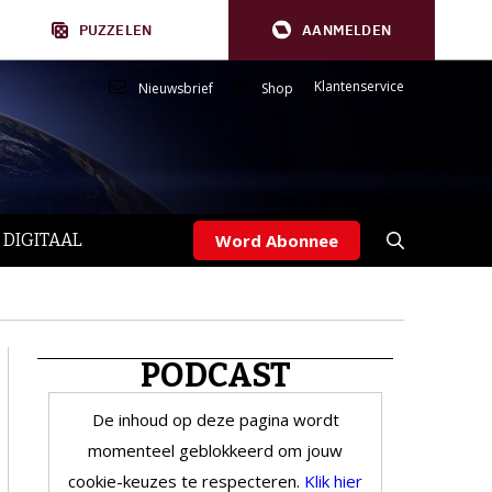
PUZZELEN
AANMELDEN
Klantenservice
Nieuwsbrief
Shop
 DIGITAAL
Word Abonnee
PODCAST
De inhoud op deze pagina wordt
momenteel geblokkeerd om jouw
cookie-keuzes te respecteren.
Klik hier