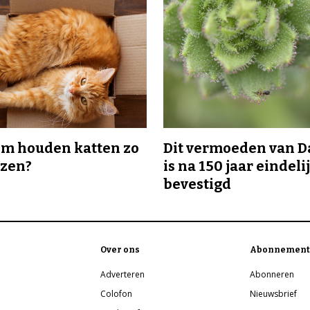
m houden katten zo
Dit vermoeden van 
ozen?
is na 150 jaar eindeli
bevestigd
Over ons
Abonnement
Adverteren
Abonneren
Colofon
Nieuwsbrief