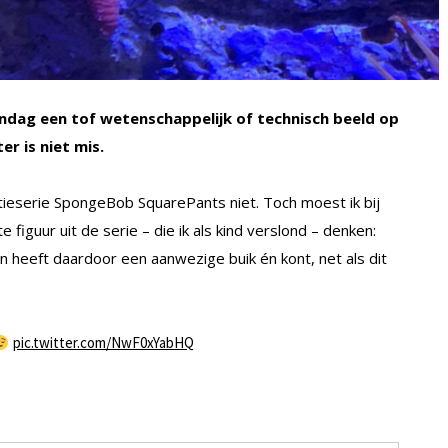
dag een tof wetenschappelijk of technisch beeld op
er is niet mis.
ieserie SpongeBob SquarePants niet. Toch moest ik bij
 figuur uit de serie – die ik als kind verslond – denken:
en heeft daardoor een aanwezige buik én kont, net als dit
pic.twitter.com/NwF0xYabHQ