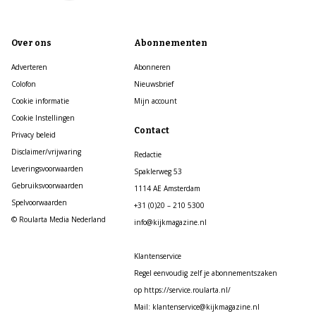
Over ons
Abonnementen
Adverteren
Abonneren
Colofon
Nieuwsbrief
Cookie informatie
Mijn account
Cookie Instellingen
Contact
Privacy beleid
Disclaimer/vrijwaring
Redactie
Leveringsvoorwaarden
Spaklerweg 53
Gebruiksvoorwaarden
1114 AE Amsterdam
Spelvoorwaarden
+31 (0)20 – 210 5300
© Roularta Media Nederland
info@kijkmagazine.nl
Klantenservice
Regel eenvoudig zelf je abonnementszaken
op https://service.roularta.nl/
Mail: klantenservice@kijkmagazine.nl