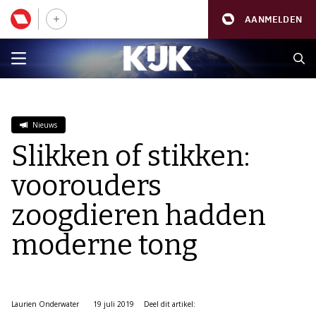
AANMELDEN
Nieuws
Slikken of stikken:
voorouders
zoogdieren hadden
moderne tong
Laurien Onderwater
19 juli 2019
Deel dit artikel: