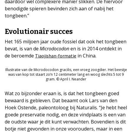
daardoor wel complexere manier slikken. De hiervoor
benodigde spieren bevinden zich aan of nabij het
tongbeen.”
Evolutionair succes
Het 165 miljoen jaar oude fossiel dat ook het tongbeen
bevat, is van de
Microdocodon
en is in 2014 ontdekt in
de beroemde
in China.
Tiaojishan-formatie
Illustratie van de Microdocodon gracilis, een vroeg zoogdier. Het beestje
was van kop tot staart zo’n 12 centimeter lang en woog slechts 5 tot 9
gram. © April I. Neander
Wat zo bijzonder eraan is, is dat het tongbeen goed
bewaard is gebleven. Dat beaamt ook Lars van den
Hoek Ostende, paleontoloog bij Naturalis. “Je hebt heel
goede preservatie nodig, en deze vindplaats is een van
de oudste waar je dit kunt verwachten. Bovendien is dit
botje niet gevonden in onze voorouders, maar in een