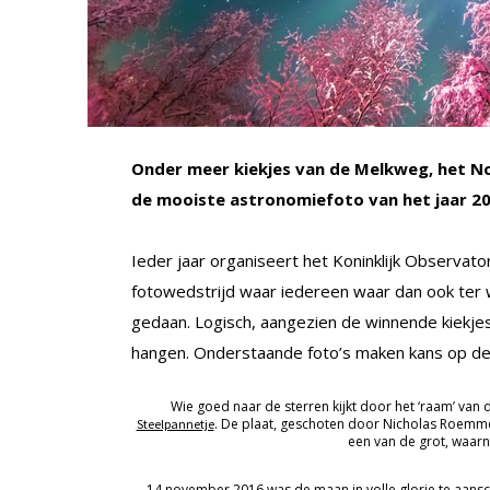
Onder meer kiekjes van de Melkweg, het Noo
de mooiste astronomiefoto van het jaar 20
Ieder jaar organiseert het Koninklijk Observat
fotowedstrijd waar iedereen waar dan ook ter
gedaan. Logisch, aangezien de winnende kiekj
hangen. Onderstaande foto’s maken kans op de
Wie goed naar de sterren kijkt door het ‘raam’ van 
. De plaat, geschoten door Nicholas Roemmel
Steelpannetje
een van de grot, waarn
14 november 2016 was de maan in volle glorie te aansc