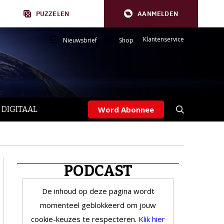
PUZZELEN
AANMELDEN
Klantenservice
Nieuwsbrief
Shop
 DIGITAAL
Word Abonnee
PODCAST
De inhoud op deze pagina wordt
momenteel geblokkeerd om jouw
cookie-keuzes te respecteren.
Klik hier