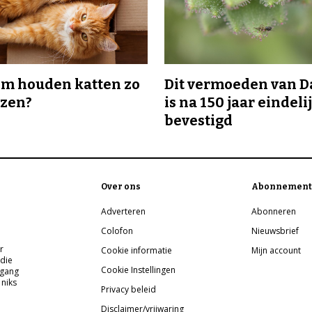
m houden katten zo
Dit vermoeden van 
ozen?
is na 150 jaar eindeli
bevestigd
Over ons
Abonnement
Adverteren
Abonneren
Colofon
Nieuwsbrief
r
Cookie informatie
Mijn account
 die
Cookie Instellingen
pgang
 niks
Privacy beleid
Disclaimer/vrijwaring