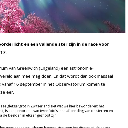
rderlicht en een vallende ster zijn in de race voor
17.
orium van Greenwich (Engeland) een astronomie-
 wereld aan mee mag doen. En dat wordt dan ook massaal
es vanaf 16 september in het Observatorium komen te
ze eer.
deze gletsjergrot in Zwitserland ziet wat we hier bewonderen: het
t, is een panorama van twee foto’s: een afbeelding van de sterren en
a de beelden in elkaar geshopt zijn.
houwen: het hemellichaam bevond zich toen het dichtst bij de aarde