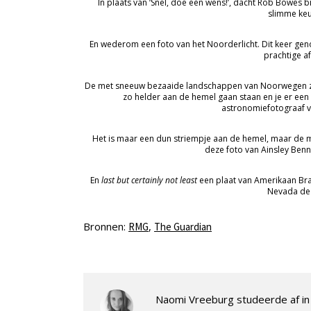
In plaats van ‘Snel, doe een wens!’, dacht Rob Bowes bij
slimme keuz
En wederom een foto van het Noorderlicht. Dit keer ge
prachtige a
De met sneeuw bezaaide landschappen van Noorwegen zij
zo helder aan de hemel gaan staan en je er een
astronomiefotograaf v
Het is maar een dun striempje aan de hemel, maar de ma
deze foto van Ainsley Benne
En
last but certainly not least
een plaat van Amerikaan Bra
Nevada de
Bronnen:
,
RMG
The Guardian
Naomi Vreeburg studeerde af in 