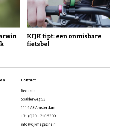
Darwin
KIJK tipt: een onmisbare
jk
fietsbel
en
Contact
Redactie
Spaklerweg 53
1114 AE Amsterdam
+31 (0)20 – 210 5300
info@kijkmagazine.nl