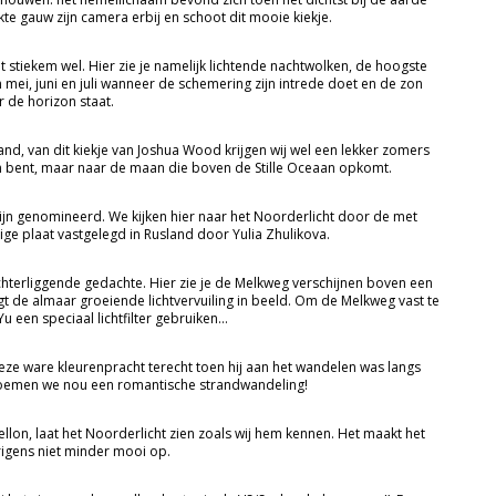
kte gauw zijn camera erbij en schoot dit mooie kiekje.
 het stiekem wel. Hier zie je namelijk lichtende nachtwolken, de hoogste
mei, juni en juli wanneer de schemering zijn intrede doet en de zon
 de horizon staat.
nd, van dit kiekje van Joshua Wood krijgen wij wel een lekker zomers
jken bent, maar naar de maan die boven de Stille Oceaan opkomt.
 zijn genomineerd. We kijken hier naar het Noorderlicht door de met
 plaat vastgelegd in Rusland door Yulia Zhulikova.
chterliggende gedachte. Hier zie je de Melkweg verschijnen boven een
gt de almaar groeiende lichtvervuiling in beeld. Om de Melkweg vast te
u een speciaal lichtfilter gebruiken…
eze ware kleurenpracht terecht toen hij aan het wandelen was langs
noemen we nou een romantische strandwandeling!
lon, laat het Noorderlicht zien zoals wij hem kennen. Het maakt het
rigens niet minder mooi op.