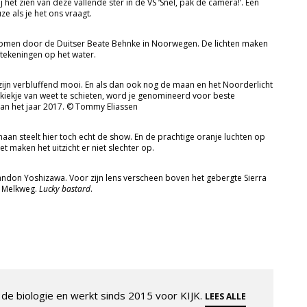
 het zien van deze vallende ster in de VS ‘Snel, pak de camera!’. Een
e als je het ons vraagt.
nomen door de Duitser Beate Behnke in Noorwegen. De lichten maken
ftekeningen op het water.
n verbluffend mooi. En als dan ook nog de maan en het Noorderlicht
 kiekje van weet te schieten, word je genomineerd voor beste
an het jaar 2017. © Tommy Eliassen
an steelt hier toch echt de show. En de prachtige oranje luchten op
t maken het uitzicht er niet slechter op.
ndon Yoshizawa. Voor zijn lens verscheen boven het gebergte Sierra
 Melkweg.
Lucky bastard
.
de biologie en werkt sinds 2015 voor KIJK.
LEES ALLE