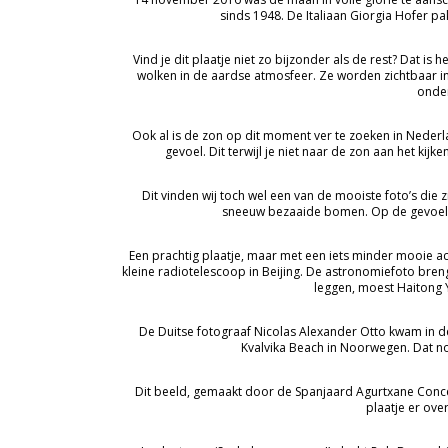
sinds 1948. De Italiaan Giorgia Hofer pa
Vind je dit plaatje niet zo bijzonder als de rest? Dat is
wolken in de aardse atmosfeer. Ze worden zichtbaar in 
onder
Ook al is de zon op dit moment ver te zoeken in Nederla
gevoel. Dit terwijl je niet naar de zon aan het ki
Dit vinden wij toch wel een van de mooiste foto’s die
sneeuw bezaaide bomen. Op de gevoelige
Een prachtig plaatje, maar met een iets minder mooie a
kleine radiotelescoop in Beijing. De astronomiefoto bren
leggen, moest Haitong Y
De Duitse fotograaf Nicolas Alexander Otto kwam in d
Kvalvika Beach in Noorwegen. Dat 
Dit beeld, gemaakt door de Spanjaard Agurtxane Concel
plaatje er ove