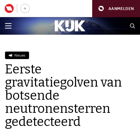
AANMELDEN
Nieuws
Eerste
gravitatiegolven van
botsende
neutronensterren
gedetecteerd