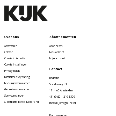
Over ons
Abonnementen
Adverteren
Abonneren
Colofon
Nieuwsbrief
Cookie informatie
Mijn account
Cookie Instellingen
Contact
Privacy beleid
Disclaimer/vrijwaring
Redactie
Leveringsvoorwaarden
Spaklerweg 53
Gebruiksvoorwaarden
1114 AE Amsterdam
Spelvoorwaarden
+31 (0)20 – 210 5300
© Roularta Media Nederland
info@kijkmagazine.nl
Klantenservice