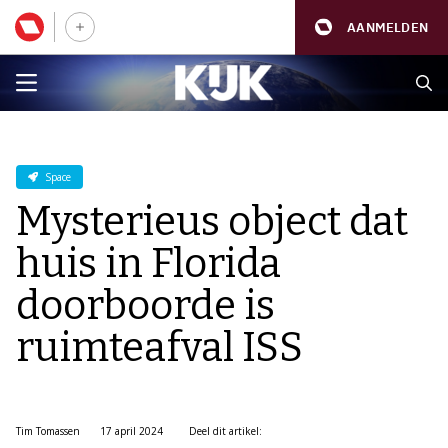
AANMELDEN
Space
Mysterieus object dat
huis in Florida
doorboorde is
ruimteafval ISS
Tim Tomassen
17 april 2024
Deel dit artikel: