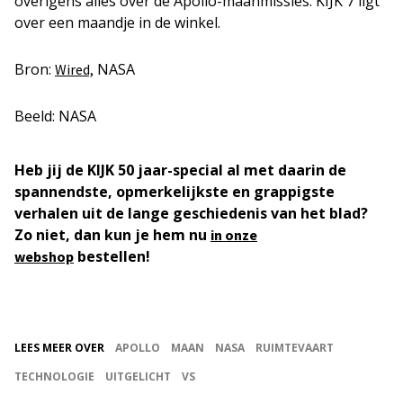
overigens alles over de Apollo-maanmissies. KIJK 7 ligt
over een maandje in de winkel.
Bron:
NASA
Wired,
Beeld: NASA
Heb jij de KIJK 50 jaar-special al met daarin de
spannendste, opmerkelijkste en grappigste
verhalen uit de lange geschiedenis van het blad?
Zo niet, dan kun je hem nu
in onze
bestellen!
webshop
LEES MEER OVER
APOLLO
MAAN
NASA
RUIMTEVAART
TECHNOLOGIE
UITGELICHT
VS