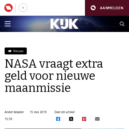
AANMELDEN
Nieuws
NASA vraagt extra
geld voor nieuwe
maanmissie
André Kesseler
15 mei 2019
Deel dit artikel:
15:59