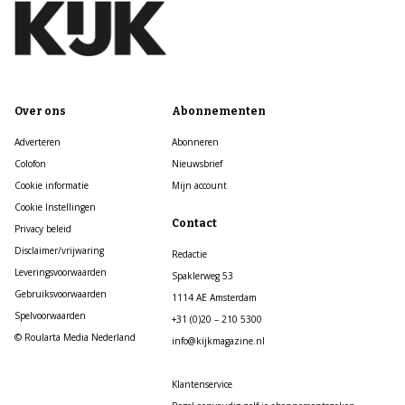
Over ons
Abonnementen
Adverteren
Abonneren
Colofon
Nieuwsbrief
Cookie informatie
Mijn account
Cookie Instellingen
Contact
Privacy beleid
Disclaimer/vrijwaring
Redactie
Leveringsvoorwaarden
Spaklerweg 53
Gebruiksvoorwaarden
1114 AE Amsterdam
Spelvoorwaarden
+31 (0)20 – 210 5300
© Roularta Media Nederland
info@kijkmagazine.nl
Klantenservice