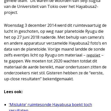
gehele team.” Dit waren de woorden van Seiji Sugita
van de Universiteit van Tokio over het Hayabusa2-
project.
Woensdag 3 december 2014 werd dit ruimtevaartuig de
lucht in geschoten, op weg naar planetoïde Ryugu die
het op 27 juni 2018 naderde. Met behulp van camera’s
en andere apparatuur verzamelde Hayabusa2 foto’s en
data van de planetoïde. Vorige maand landde de sonde
zelfs eventjes licht op Ryugu om materiaal –
–
regoliet
te gappen. We moeten tot 2020 wachten totdat dit
materiaal de aarde bereikt, maar ondertussen zitten de
onderzoekers niet stil. Gisteren hebben ze de “eerste,
up-close resultaten” bekendgemaakt.
Lees ook:
‘Mislukte’ ruimtesonde Hayabusa boekt toch
resultaten