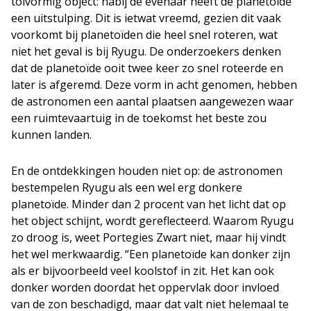
tolvormig object: nabij de evenaar heeft de planetoïde
een uitstulping. Dit is ietwat vreemd, gezien dit vaak
voorkomt bij planetoïden die heel snel roteren, wat
niet het geval is bij Ryugu. De onderzoekers denken
dat de planetoïde ooit twee keer zo snel roteerde en
later is afgeremd. Deze vorm in acht genomen, hebben
de astronomen een aantal plaatsen aangewezen waar
een ruimtevaartuig in de toekomst het beste zou
kunnen landen.
En de ontdekkingen houden niet op: de astronomen
bestempelen Ryugu als een wel erg donkere
planetoïde. Minder dan 2 procent van het licht dat op
het object schijnt, wordt gereflecteerd. Waarom Ryugu
zo droog is, weet Portegies Zwart niet, maar hij vindt
het wel merkwaardig. “Een planetoïde kan donker zijn
als er bijvoorbeeld veel koolstof in zit. Het kan ook
donker worden doordat het oppervlak door invloed
van de zon beschadigd, maar dat valt niet helemaal te