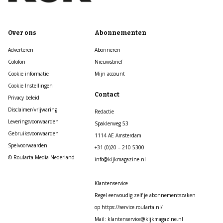
Over ons
Abonnementen
Adverteren
Abonneren
Colofon
Nieuwsbrief
Cookie informatie
Mijn account
Cookie Instellingen
Contact
Privacy beleid
Disclaimer/vrijwaring
Redactie
Leveringsvoorwaarden
Spaklerweg 53
Gebruiksvoorwaarden
1114 AE Amsterdam
Spelvoorwaarden
+31 (0)20 – 210 5300
© Roularta Media Nederland
info@kijkmagazine.nl
Klantenservice
Regel eenvoudig zelf je abonnementszaken
op https://service.roularta.nl/
Mail: klantenservice@kijkmagazine.nl