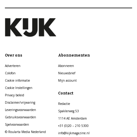
Over ons
Abonnementen
Adverteren
Abonneren
Colofon
Nieuwsbrief
Cookie informatie
Mijn account
Cookie Instellingen
Contact
Privacy beleid
Disclaimer/vrijwaring
Redactie
Leveringsvoorwaarden
Spaklerweg 53
Gebruiksvoorwaarden
1114 AE Amsterdam
Spelvoorwaarden
+31 (0)20 – 210 5300
© Roularta Media Nederland
info@kijkmagazine.nl