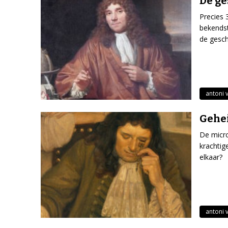
De ge
Precies 
bekends
de gesch
antoni 
Gehe
De micr
krachtig
elkaar?
antoni 