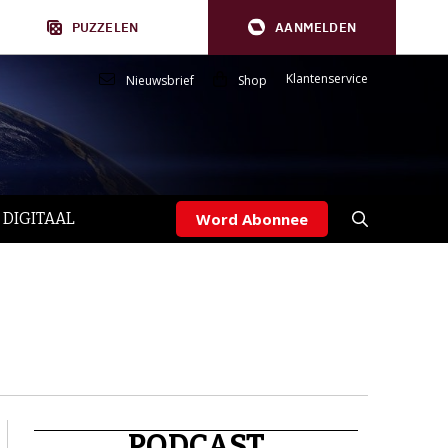
PUZZELEN
AANMELDEN
Klantenservice
Nieuwsbrief
Shop
 DIGITAAL
Word Abonnee
PODCAST