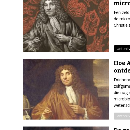
micr
Een zel
de micro
Christie's
antoni 
Hoe 
ontd
Driehond
zelfgema
die nog 
microbio
wetensch
antoni 