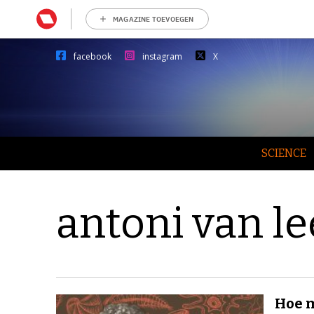
MAGAZINE TOEVOEGEN
facebook
instagram
X
SCIENCE
antoni van 
Hoe 