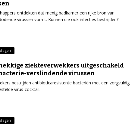
sen
happers ontdekten dat menig badkamer een rijke bron van
dodende virussen vormt. Kunnen die ook infecties bestrijden?
ofagen
ekkige ziekteverwekkers uitgeschakeld
bacterie-verslindende virussen
kers bestrijden antibioticaresistente bacteriën met een zorgvuldig
telde virus-cocktail.
ofagen