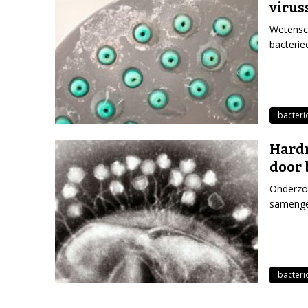
virus
Wetensc
bacterie
bacteri
Hardn
door 
Onderzoe
samenges
bacteri