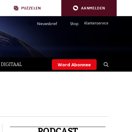
PUZZELEN
AANMELDEN
Klantenservice
Nieuwsbrief
Shop
 DIGITAAL
Word Abonnee
PODCAST