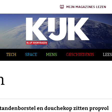
MIJN MAGAZINES LEZEN
TECH
SPACE
MENS
GESCHIEDENIS
LEES
n
tandenborstel en douchekop zitten propvol