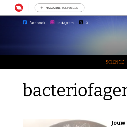
MAGAZINE TOEVOEGEN
facebook
instagram
X
SCIENCE
bacteriofage
Jouw 