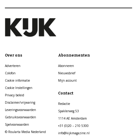
Over ons
Abonnementen
Adverteren
Abonneren
Colofon
Nieuwsbrief
Cookie informatie
Mijn account
Cookie Instellingen
Contact
Privacy beleid
Disclaimer/vrijwaring
Redactie
Leveringsvoorwaarden
Spaklerweg 53
Gebruiksvoorwaarden
1114 AE Amsterdam
Spelvoorwaarden
+31 (0)20 – 210 5300
© Roularta Media Nederland
info@kijkmagazine.nl