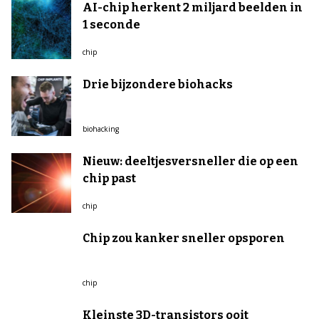
AI-chip herkent 2 miljard beelden in
1 seconde
chip
Drie bijzondere biohacks
biohacking
Nieuw: deeltjesversneller die op een
chip past
chip
Chip zou kanker sneller opsporen
chip
Kleinste 3D-transistors ooit