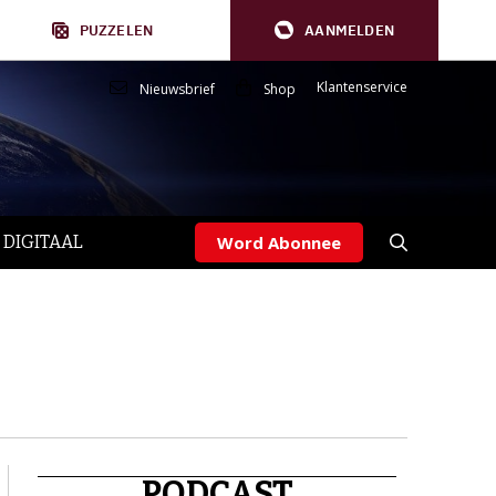
PUZZELEN
AANMELDEN
Klantenservice
Nieuwsbrief
Shop
 DIGITAAL
Word Abonnee
PODCAST