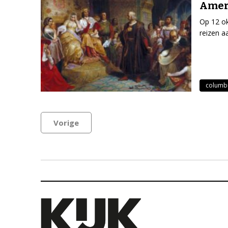
Amer
Op 12 ok
reizen a
columb
Vorige