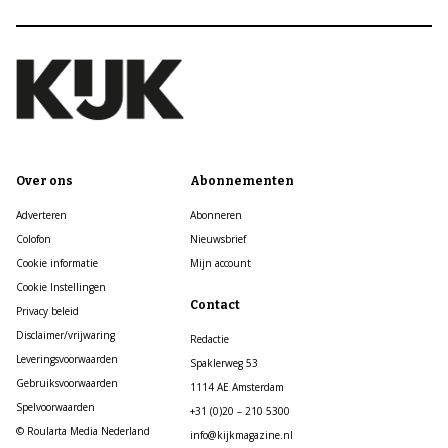
Over ons
Abonnementen
Adverteren
Abonneren
Colofon
Nieuwsbrief
Cookie informatie
Mijn account
Cookie Instellingen
Contact
Privacy beleid
Disclaimer/vrijwaring
Redactie
Leveringsvoorwaarden
Spaklerweg 53
Gebruiksvoorwaarden
1114 AE Amsterdam
Spelvoorwaarden
+31 (0)20 – 210 5300
© Roularta Media Nederland
info@kijkmagazine.nl