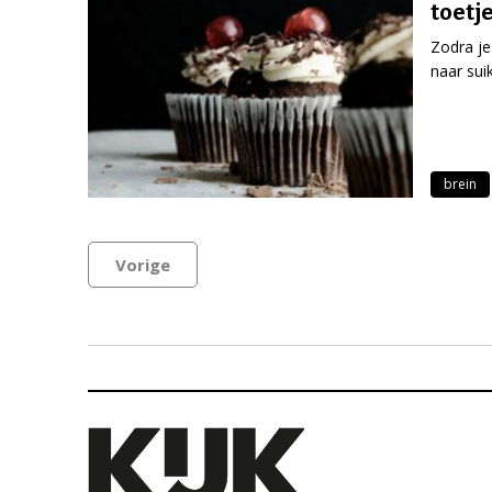
toetj
Zodra je
naar sui
brein
Vorige