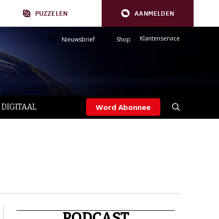
PUZZELEN
AANMELDEN
Klantenservice
Nieuwsbrief
Shop
 DIGITAAL
Word Abonnee
PODCAST