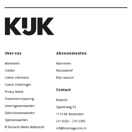
Over ons
Abonnementen
Adverteren
Abonneren
Colofon
Nieuwsbrief
Cookie informatie
Mijn account
Cookie Instellingen
Contact
Privacy beleid
Disclaimer/vrijwaring
Redactie
Leveringsvoorwaarden
Spaklerweg 53
Gebruiksvoorwaarden
1114 AE Amsterdam
Spelvoorwaarden
+31 (0)20 – 210 5300
© Roularta Media Nederland
info@kijkmagazine.nl