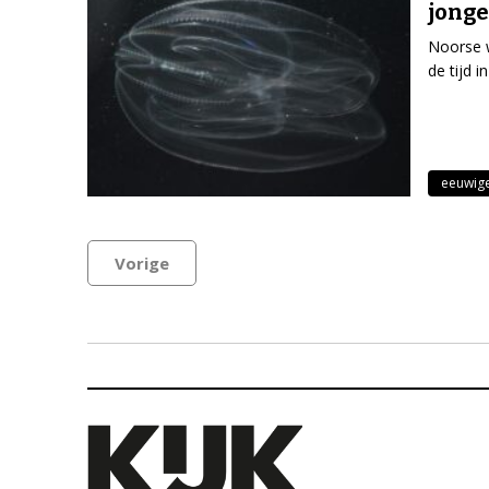
jonge
Noorse w
de tijd 
eeuwig
Vorige