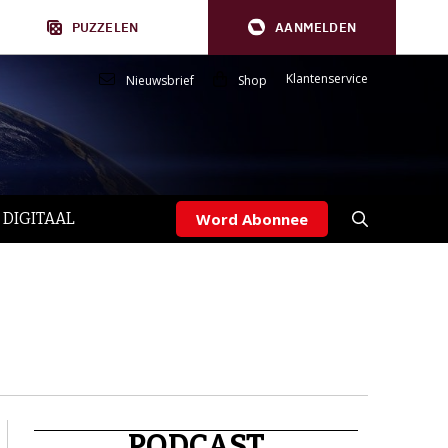
PUZZELEN
AANMELDEN
Klantenservice
Nieuwsbrief
Shop
 DIGITAAL
Word Abonnee
PODCAST