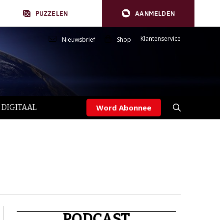
PUZZELEN
AANMELDEN
Klantenservice
Nieuwsbrief
Shop
 DIGITAAL
Word Abonnee
PODCAST