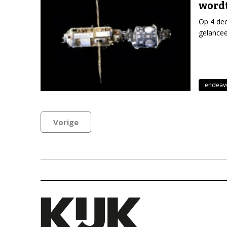
wordt
Op 4 de
gelancee
endeav
Vorige