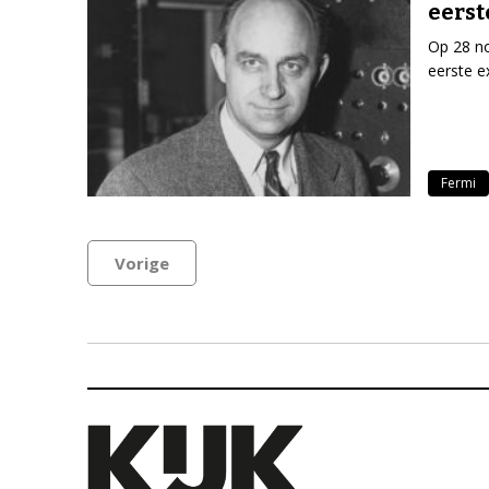
eerst
Op 28 no
eerste e
Fermi
Vorige