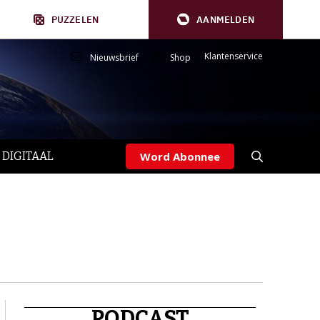
PUZZELEN
AANMELDEN
Klantenservice
Nieuwsbrief
Shop
 DIGITAAL
Word Abonnee
PODCAST