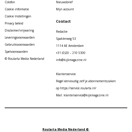
Colofon
Nieuwsbrief
Cookie informatie
Mijn account
Cookie Instellingen
Contact
Privacy beleid
Disclaimer/vrijwaring
Redactie
Leveringsvoorwaarden
Spaklerweg 53
Gebruiksvoorwaarden
1114 AE Amsterdam
Spelvoorwaarden
+31 (0)20 – 210 5300
© Roularta Media Nederland
info@kijkmagazine.nl
Klantenservice
Regel eenvoudig zelf je abonnementszaken
op https://service.roularta.nl/
Mail: klantenservice@kijkmagazine.nl
Roularta Media Nederland ©