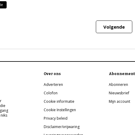
te
Volgende
Over ons
Abonnement
Adverteren
Abonneren
Colofon
Nieuwsbrief
r
Cookie informatie
Mijn account
 die
Cookie Instellingen
pgang
 niks
Privacy beleid
Disclaimer/vrijwaring