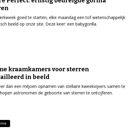
re Perfect: ernstig bedreigde gorilla
ren
rkweek goed te starten, elke maandag een tof wetenschappelijk
isch beeld op onze site. Deze keer: een babygorilla.
me kraamkamers voor sterren
ailleerd in beeld
r dan een miljoen opnamen van stellaire kweekvijvers samen te
hopen astronomen de geboorte van sterren te ontcijferen.
omie