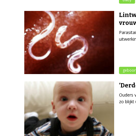
Lintw
vrou
Parasit
uitwerki
geboor
‘Derd
Ouders v
zo blijk