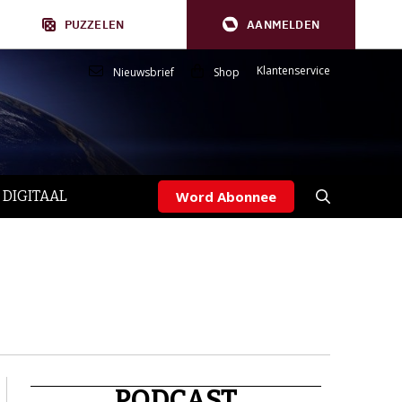
PUZZELEN
AANMELDEN
Klantenservice
Nieuwsbrief
Shop
 DIGITAAL
Word Abonnee
PODCAST