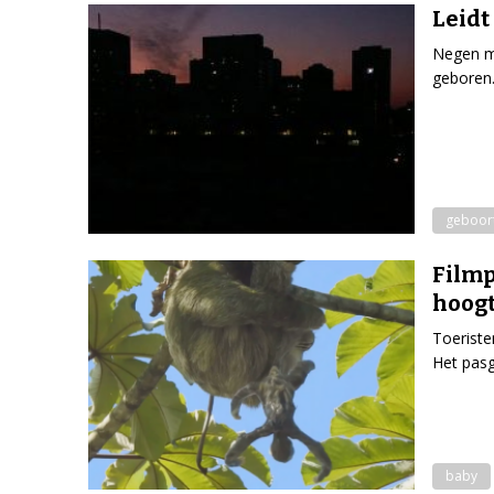
Leidt
Negen ma
geboren.
geboor
Filmp
hoog
Toeriste
Het pasg
baby