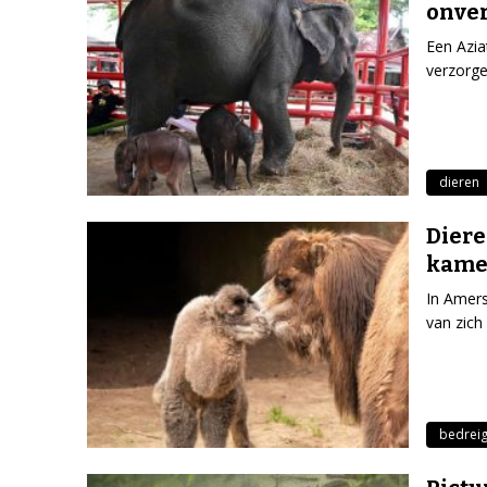
onver
Een Azia
verzorg
dieren
Dier
kame
In Amers
van zich
bedreig