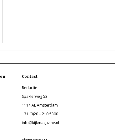
en
Contact
Redactie
Spaklerweg 53
1114 AE Amsterdam
+31 (0)20 – 210 5300
info@kijkmagazine.nl