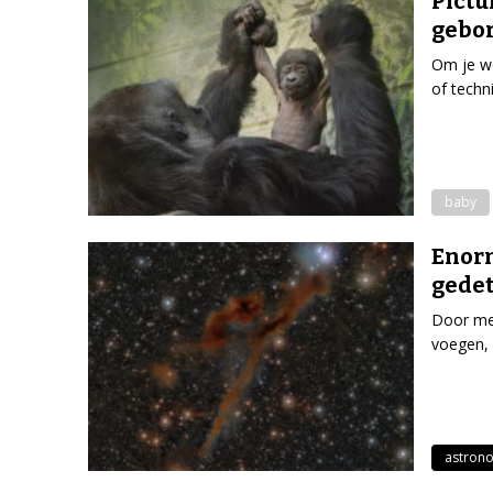
Pictu
gebo
Om je we
of techn
baby
Enor
gedet
Door mee
voegen, 
astron