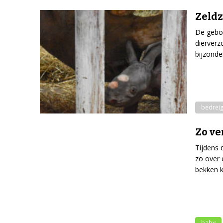
Zeld
De gebo
dierverz
bijzond
bedreig
Zo ve
Tijdens 
zo over 
bekken k
baby