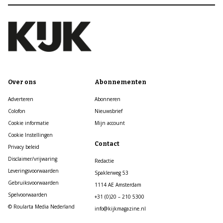
Over ons
Abonnementen
Adverteren
Abonneren
Colofon
Nieuwsbrief
Cookie informatie
Mijn account
Cookie Instellingen
Contact
Privacy beleid
Disclaimer/vrijwaring
Redactie
Leveringsvoorwaarden
Spaklerweg 53
Gebruiksvoorwaarden
1114 AE Amsterdam
Spelvoorwaarden
+31 (0)20 – 210 5300
© Roularta Media Nederland
info@kijkmagazine.nl