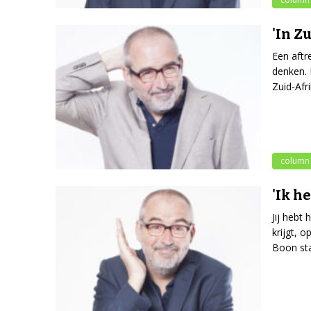
'In Z
Een aftr
denken. 
Zuid-Afr
column
'Ik h
Jij hebt
krijgt, 
Boon sta