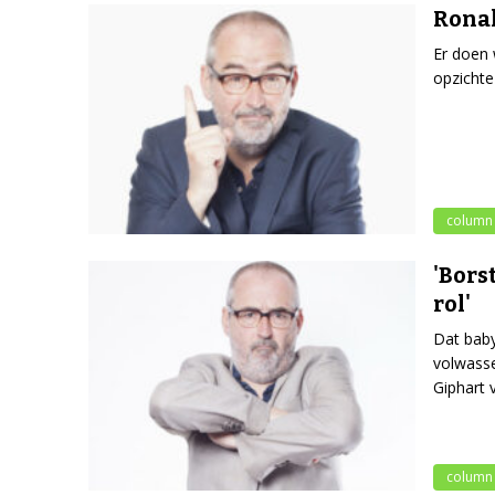
Ronal
Er doen 
opzichte
column
'Bors
rol'
Dat baby
volwasse
Giphart 
column