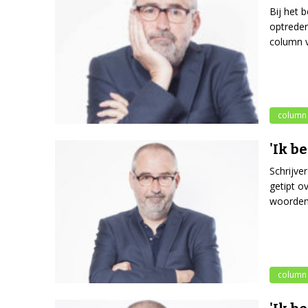
Bij het 
optreden 
column v
column
'Ik b
Schrijve
getipt o
woorden
column