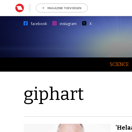
MAGAZINE TOEVOEGEN
facebook
instagram
X
SCIENCE
giphart
'Hela