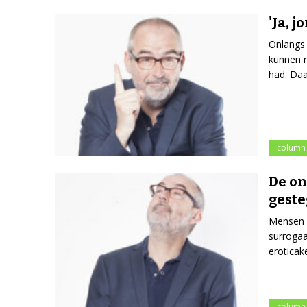
'Ja, 
Onlangs 
kunnen m
had. Daa
column
De on
gest
Mensen b
surrogaa
eroticak
column