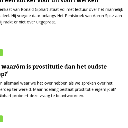
en een sucker voor dit soort werken'
nkast van Ronald Giphart staat vol met lectuur over het mannelijk
sdeel. Hij voegde daar onlangs Het Penisboek van Aaron Spitz aan
ij raakt er niet over uitgepraat.
 waaróm is prostitutie dan het oudste
p?'
 allemaal waar we het over hebben als we spreken over het
eroep ter wereld. Maar hoelang bestaat prostitutie eigenlijk al?
iphart probeert deze vraag te beantwoorden.