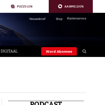
PUZZELEN
AANMELDEN
Klantenservice
Nieuwsbrief
Shop
 DIGITAAL
Word Abonnee
PODCAST