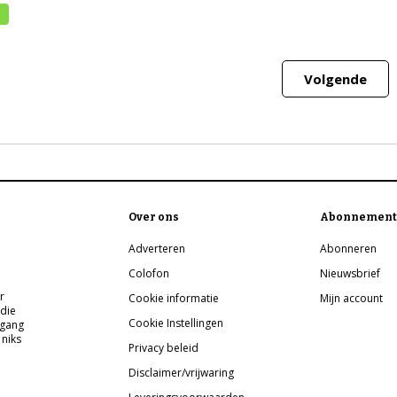
Volgende
Over ons
Abonnement
Adverteren
Abonneren
Colofon
Nieuwsbrief
r
Cookie informatie
Mijn account
 die
Cookie Instellingen
pgang
 niks
Privacy beleid
Disclaimer/vrijwaring