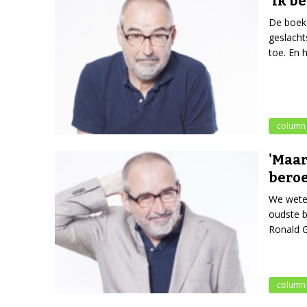
'Ik b
De boeke
geslacht
toe. En h
column
'Maar
beroe
We weten
oudste b
Ronald G
column