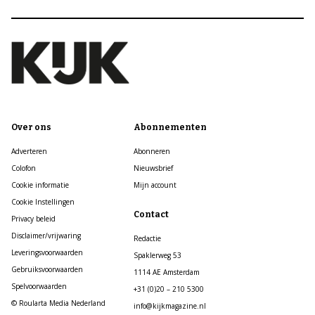
Over ons
Abonnementen
Adverteren
Abonneren
Colofon
Nieuwsbrief
Cookie informatie
Mijn account
Cookie Instellingen
Contact
Privacy beleid
Disclaimer/vrijwaring
Redactie
Leveringsvoorwaarden
Spaklerweg 53
Gebruiksvoorwaarden
1114 AE Amsterdam
Spelvoorwaarden
+31 (0)20 – 210 5300
© Roularta Media Nederland
info@kijkmagazine.nl