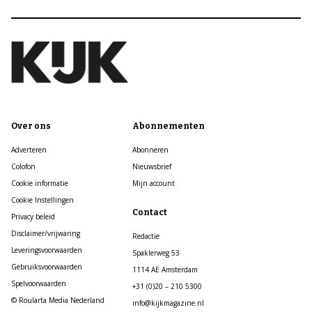
Over ons
Abonnementen
Adverteren
Abonneren
Colofon
Nieuwsbrief
Cookie informatie
Mijn account
Cookie Instellingen
Contact
Privacy beleid
Disclaimer/vrijwaring
Redactie
Leveringsvoorwaarden
Spaklerweg 53
Gebruiksvoorwaarden
1114 AE Amsterdam
Spelvoorwaarden
+31 (0)20 – 210 5300
© Roularta Media Nederland
info@kijkmagazine.nl