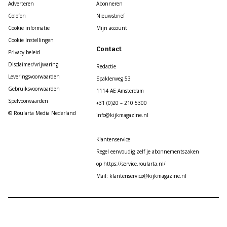
Adverteren
Abonneren
Colofon
Nieuwsbrief
Cookie informatie
Mijn account
Cookie Instellingen
Contact
Privacy beleid
Disclaimer/vrijwaring
Redactie
Leveringsvoorwaarden
Spaklerweg 53
Gebruiksvoorwaarden
1114 AE Amsterdam
Spelvoorwaarden
+31 (0)20 – 210 5300
© Roularta Media Nederland
info@kijkmagazine.nl
Klantenservice
Regel eenvoudig zelf je abonnementszaken
op https://service.roularta.nl/
Mail: klantenservice@kijkmagazine.nl