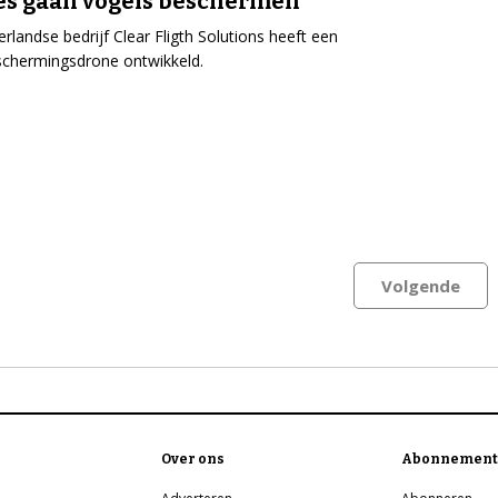
es gaan vogels beschermen
rlandse bedrijf Clear Fligth Solutions heeft een
schermingsdrone ontwikkeld.
Volgende
Over ons
Abonnement